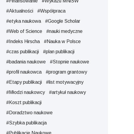
#Finansowanie
#Wykazu MNiSW
#Aktualności
#Współpraca
#etyka naukowa
#Google Scholar
#Web of Science
#nauki medyczne
#Indeks Hirscha
#Nauka w Polsce
#czas publikacji
#plan publikacji
#badania naukowe
#Stopnie naukowe
#profil naukowca
#program grantowy
#Etapy publikacji
#list motywacyjny
#Młodzi naukowcy
#artykuł naukowy
#Koszt publikacji
#Doradztwo naukowe
#Szybka publikacja
#Publikacje Naukowe