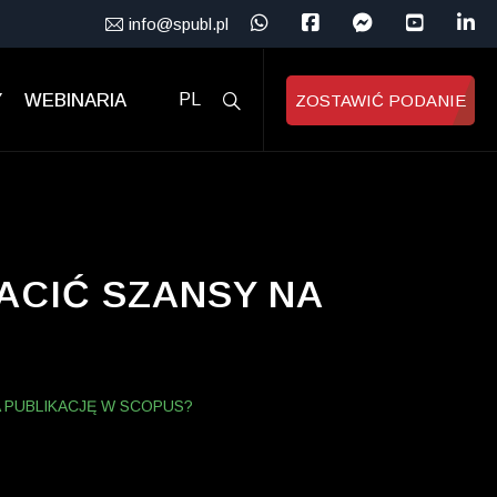
info@spubl.pl
Y
WEBINARIA
PL
ZOSTAWIĆ PODANIE
ACIĆ SZANSY NA
A PUBLIKACJĘ W SCOPUS?