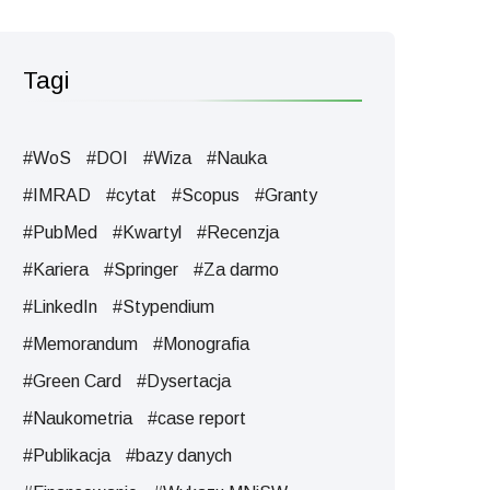
Tagi
#WoS
#DOI
#Wiza
#Nauka
#IMRAD
#cytat
#Scopus
#Granty
#PubMed
#Kwartyl
#Recenzja
#Kariera
#Springer
#Za darmo
#LinkedIn
#Stypendium
#Memorandum
#Monografia
#Green Card
#Dysertacja
#Naukometria
#case report
#Publikacjа
#bazy danych