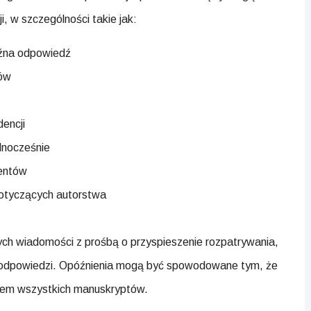
, w szczególności takie jak:
óźna odpowiedź
tów
encji
ednocześnie
zentów
dotyczących autorstwa
ych wiadomości z prośbą o przyspieszenie rozpatrywania,
ny odpowiedzi. Opóźnienia mogą być spowodowane tym, że
niem wszystkich manuskryptów.