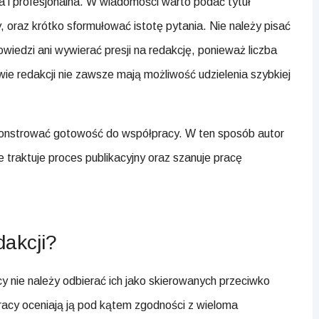
 i profesjonalna. W wiadomości warto podać tytuł
y, oraz krótko sformułować istotę pytania. Nie należy pisać
edzi ani wywierać presji na redakcję, ponieważ liczba
wie redakcji nie zawsze mają możliwość udzielenia szybkiej
onstrować gotowość do współpracy. W ten sposób autor
 traktuje proces publikacyjny oraz szanuje pracę
akcji?
 nie należy odbierać ich jako skierowanych przeciwko
acy oceniają ją pod kątem zgodności z wieloma