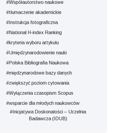
#Współautorstwo naukowe
#tłumaczenie akademickie
#Instrukcja fotograficzna
#National H-index Ranking
#kryteria wyboru artykułu
#Umiędzynarodowienie nauki
#Polska Bibliografia Naukowa
#międzynarodowe bazy danych
#zwiększyć poziom cytowania
#Wyłączenia czasopism Scopus
#wsparcie dla młodych naukowców
#Inicjatywa Doskonałości – Uczelnia
Badawcza (IDUB)