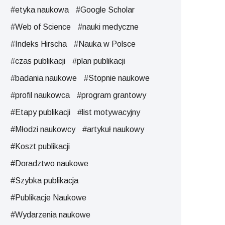
#etyka naukowa
#Google Scholar
#Web of Science
#nauki medyczne
#Indeks Hirscha
#Nauka w Polsce
#czas publikacji
#plan publikacji
#badania naukowe
#Stopnie naukowe
#profil naukowca
#program grantowy
#Etapy publikacji
#list motywacyjny
#Młodzi naukowcy
#artykuł naukowy
#Koszt publikacji
#Doradztwo naukowe
#Szybka publikacja
#Publikacje Naukowe
#Wydarzenia naukowe