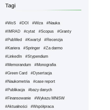
Tagi
#WoS
#DOI
#Wiza
#Nauka
#IMRAD
#cytat
#Scopus
#Granty
#PubMed
#Kwartyl
#Recenzja
#Kariera
#Springer
#Za darmo
#LinkedIn
#Stypendium
#Memorandum
#Monografia
#Green Card
#Dysertacja
#Naukometria
#case report
#Publikacjа
#bazy danych
#Finansowanie
#Wykazu MNiSW
#Aktualności
#Współpraca