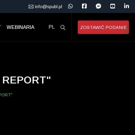
info@spubl.pl
Y
WEBINARIA
PL
ZOSTAWIĆ PODANIE
 REPORT"
PORT"