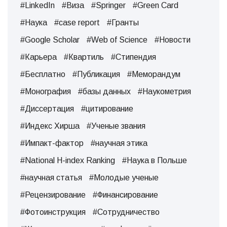
#LinkedIn
#Виза
#Springer
#Green Card
#Наука
#case report
#Гранты
#Google Scholar
#Web of Science
#Новости
#Карьера
#Квартиль
#Стипендия
#Бесплатно
#Публикация
#Меморандум
#Монография
#базы данных
#Наукометрия
#Диссертация
#цитирование
#Индекс Хирша
#Ученые звания
#Импакт-фактор
#научная этика
#National H-index Ranking
#Наука в Польше
#научная статья
#Молодые ученые
#Рецензирование
#Финансирование
#Фотоинструкция
#Сотрудничество