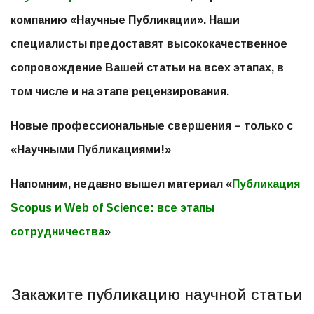
подарок!
компанию «Научные Публикации». Наши
специалисты предоставят высококачественное
Бесплатное цитирование ваших
сопровождение Вашей статьи на всех этапах, в
работ или скидка на услуги по
том числе и на этапе рецензирования.
публикации статьи — выберите
Новые профессиональные свершения – только с
свой вариант!
«Научными Публикациями!»
Напомним, недавно вышел материал «
Публикация
Scopus и Web of Science: все этапы
сотрудничества
»
Закажите публикацию научной статьи