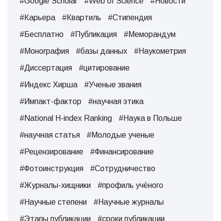
#Google Scholar
#Web of Science
#Новости
#Карьера
#Квартиль
#Стипендия
#Бесплатно
#Публикация
#Меморандум
#Монография
#базы данных
#Наукометрия
#Диссертация
#цитирование
#Индекс Хирша
#Ученые звания
#Импакт-фактор
#научная этика
#National H-index Ranking
#Наука в Польше
#научная статья
#Молодые ученые
#Рецензирование
#Финансирование
#Фотоинструкция
#Сотрудничество
#Журналы-хищники
#профиль учёного
#Научные степени
#Научные журналы
#Этапы публикации
#сроки публикации