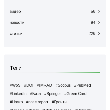
видео
56
новости
94
статьи
226
Теги
#WoS
#DOI
#IMRAD
#Scopus
#PubMed
#LinkedIn
#Виза
#Springer
#Green Card
#Наука
#case report
#Гранты