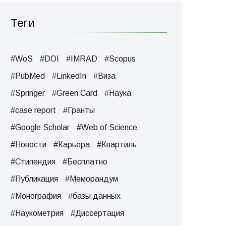
Теги
#WoS
#DOI
#IMRAD
#Scopus
#PubMed
#LinkedIn
#Виза
#Springer
#Green Card
#Наука
#case report
#Гранты
#Google Scholar
#Web of Science
#Новости
#Карьера
#Квартиль
#Стипендия
#Бесплатно
#Публикация
#Меморандум
#Монография
#базы данных
#Наукометрия
#Диссертация